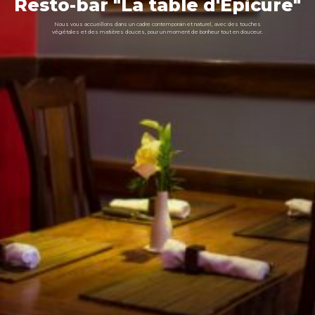
Resto-bar
"La
table
d'Epicure"
Nous
vous
accueillons
dans
un
cadre
contemporain
et
naturel,
avec
des
touches
végétales
et
des
matières
douces,
pour
un
moment
de
bonheur
tout
en
douceur.